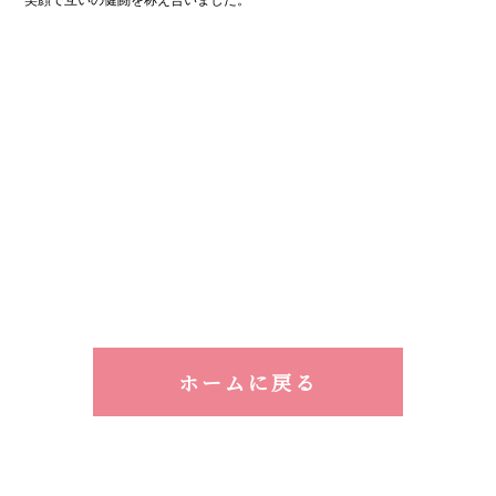
笑顔で互いの健闘を称え合いました。
ホームに戻る